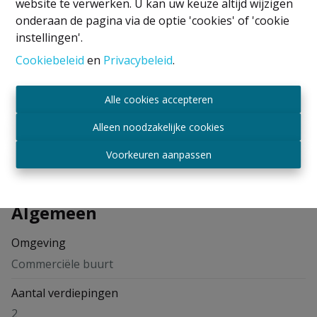
website te verwerken. U kan uw keuze altijd wijzigen
1
1
75 m²
onderaan de pagina via de optie 'cookies' of 'cookie
instellingen'.
Cookiebeleid
en
Privacybeleid
.
Alle cookies accepteren
Delen
Alleen noodzakelijke cookies
Voorkeuren aanpassen
Algemeen
Omgeving
Commerciële buurt
Aantal verdiepingen
2