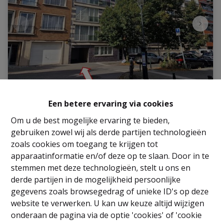
Parking / Garage
Een betere ervaring via cookies
Om u de best mogelijke ervaring te bieden,
Rue des Fuchsias 16, 1080 Molenbeek-Saint-Jean
gebruiken zowel wij als derde partijen technologieën
|
Ref
: 
2849
zoals cookies om toegang te krijgen tot
apparaatinformatie en/of deze op te slaan. Door in te
€ 23.000
stemmen met deze technologieën, stelt u ons en
derde partijen in de mogelijkheid persoonlijke
gegevens zoals browsegedrag of unieke ID's op deze
21 m²
website te verwerken. U kan uw keuze altijd wijzigen
onderaan de pagina via de optie 'cookies' of 'cookie