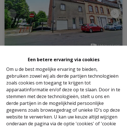
Huis
Een betere ervaring via cookies
Om u de best mogelijke ervaring te bieden,
Tramstraat 7, 1932 Sint-Stevens-Woluwe
|
gebruiken zowel wij als derde partijen technologieën
Ref
: 
2812
zoals cookies om toegang te krijgen tot
apparaatinformatie en/of deze op te slaan. Door in te
€ 519.000
stemmen met deze technologieën, stelt u ons en
derde partijen in de mogelijkheid persoonlijke
gegevens zoals browsegedrag of unieke ID's op deze
6
2
240 m²
website te verwerken. U kan uw keuze altijd wijzigen
onderaan de pagina via de optie 'cookies' of 'cookie