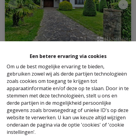
VILLA +/-160m² - 3 SLPK - KELDER - ZOLDER -
Een betere ervaring via cookies
GARAGE – TUIN!!
Om u de best mogelijke ervaring te bieden,
Avenue des Tarins 36, 1950 Kraainem
|
Ref
: 
2995
gebruiken zowel wij als derde partijen technologieën
zoals cookies om toegang te krijgen tot
€ 539.000
apparaatinformatie en/of deze op te slaan. Door in te
stemmen met deze technologieën, stelt u ons en
derde partijen in de mogelijkheid persoonlijke
3
1
160 m²
gegevens zoals browsegedrag of unieke ID's op deze
website te verwerken. U kan uw keuze altijd wijzigen
onderaan de pagina via de optie 'cookies' of 'cookie
instellingen'.